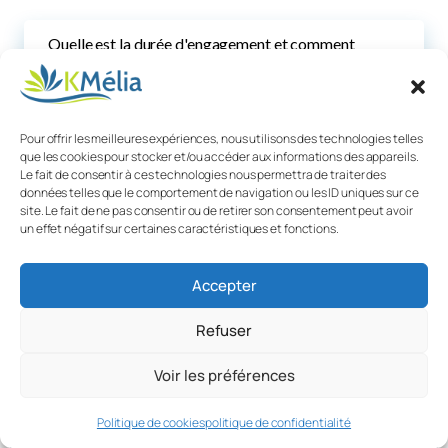
Quelle est la durée d'engagement et comment
résilier ?
Quel est mon statut juridique en tant que
Pour offrir les meilleures expériences, nous utilisons des technologies telles
distributeur KMélia ?
que les cookies pour stocker et/ou accéder aux informations des appareils.
Le fait de consentir à ces technologies nous permettra de traiter des
données telles que le comportement de navigation ou les ID uniques sur ce
Y a-t-il une exclusivité territoriale ?
site. Le fait de ne pas consentir ou de retirer son consentement peut avoir
un effet négatif sur certaines caractéristiques et fonctions.
Que se passe-t-il pour mes informations
confidentielles si le partenariat prend fin ?
Accepter
Refuser
Voir les préférences
Politique de cookies
politique de confidentialité
Prêt à devenir
distributeur